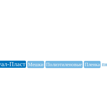
уал-Пласт
Мешки
Полиэтиленовые
Пленка
П