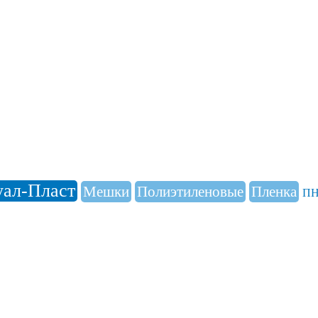
уал-Пласт
Мешки
Полиэтиленовые
Пленка
П