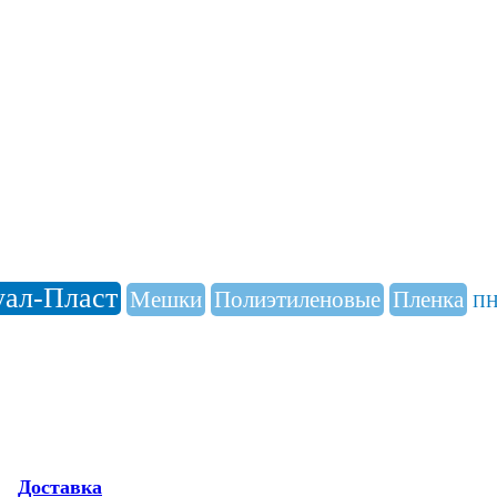
уал-Пласт
Мешки
Полиэтиленовые
Пленка
П
Доставка